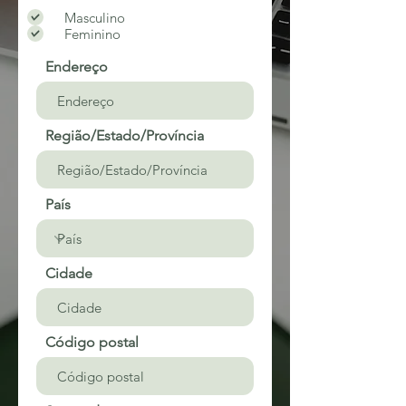
b
Masculino
r
i
Feminino
g
a
Endereço
t
ó
r
i
o
Região/Estado/Província
País
Cidade
Código postal