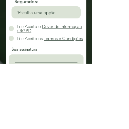
Seguradora
Li e Aceito o
Dever de Informação
/ RGPD
Li e Aceito os
Termos e Condições
Sua assinatura
Limpar
Finalizar