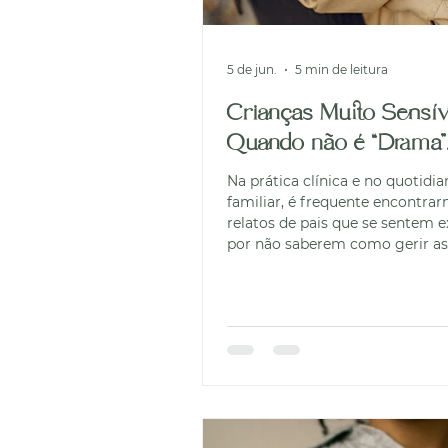
5 de jun.
5 min de leitura
Crianças Muito Sensív
Quando não é “Drama”
Na prática clínica e no quotidi
familiar, é frequente encontra
relatos de pais que se sentem 
por não saberem como gerir as
dos seus filhos. Descrevem cri
toleram mal as etiquetas das r
entram em crise de choro per
mudança repentina de planos o
isolam por completo em ambie
ruidosos, como festas de aniver
Historicamente, estes compor
foram rotulados como "manhas
"mimos", "falta de pulso" ou s