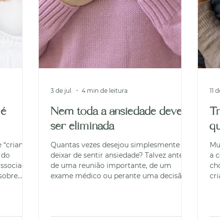
3 de jul.
4 min de leitura
11 d
 é
Nem toda a ansiedade deve
Tr
ser eliminada
q
 “criança
Quantas vezes desejou simplesmente
Mui
 do
deixar de sentir ansiedade? Talvez antes
a 
associado
de uma reunião importante, de um
ch
 sobre
exame médico ou perante uma decisão
cri
tanto, na
que poderá mudar o rumo da sua vida.
rar
iência,
Vivemos numa época em que a
im
vaga, tem
ansiedade é frequentemente vista como
se
to do
algo a eliminar rapidamente. No entanto,
facetas. A tri