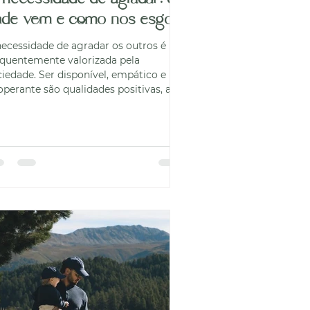
nde vem e como nos esgota
necessidade de agradar os outros é
equentemente valorizada pela
ciedade. Ser disponível, empático e
operante são qualidades positivas, até
 ponto em que deixam de ser uma
colha e passam a constituir uma
igência interna. Quando agradar se
ansforma numa necessidade
icológica, surge frequentemente um
sto emocional elevado e silencioso. Do
nto de vista psicológico, a necessidade
 agradar está muitas vezes associada a
drões de validação externa, medo de r