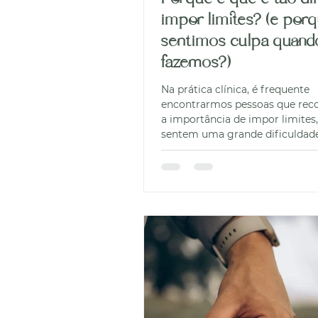
impor limites? (e por
sentimos culpa quand
fazemos?)
Na prática clínica, é frequente
encontrarmos pessoas que re
a importância de impor limites
sentem uma grande dificuldade
lo. Esta dificuldade está muitas
enraizada em padrões emociona
relacionais construídos ao lon
tempo. Aprendemos desde cedo
“não” e, muitas vezes, a sentir 
nosso próprio “não” não era ou
respeitado. Ao longo do tempo,
levar-nos a associar o ato de di
consequências negativas nas