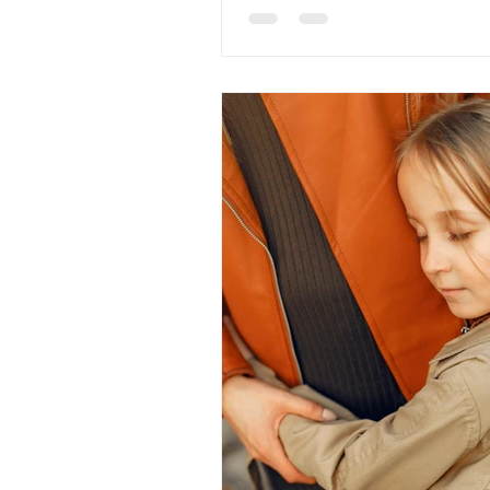
cérebro, na regulação emociona
forma como construímos a no
identidade ao longo da vida. Quando
falamos de “criança interior”, n
estamos a referir-nos a uma pa