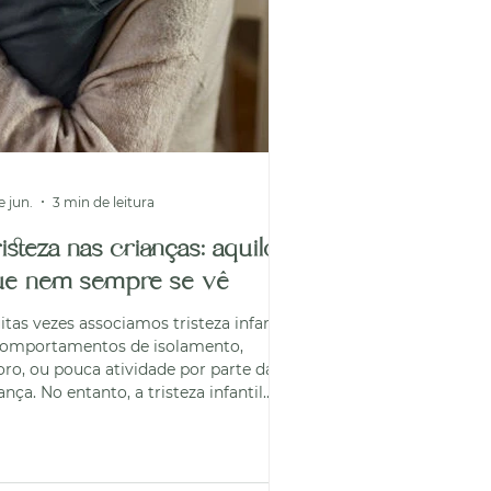
e jun.
3 min de leitura
isteza nas crianças: aquilo
ue nem sempre se vê
tas vezes associamos tristeza infantil,
comportamentos de isolamento,
oro, ou pouca atividade por parte da
ança. No entanto, a tristeza infantil
amente é tão linear e literal. A
agem que integramos de tristeza nem
mpre corresponde às suas múltiplas
steza passa despercebida