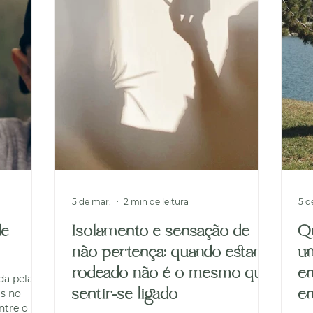
5 de mar.
2 min de leitura
5 d
de
Isolamento e sensação de
Q
não pertença: quando estar
um
rodeado não é o mesmo que
e
da pelas
sentir-se ligado
em
as no
ntre o