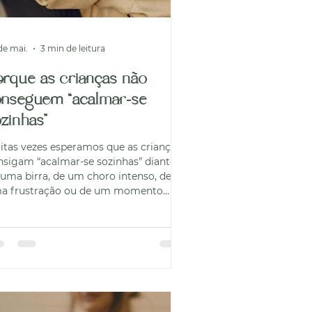
de mai.
3 min de leitura
orque as crianças não
onseguem “acalmar-se
zinhas”
itas vezes esperamos que as crianças
nsigam “acalmar-se sozinhas” diante
 uma birra, de um choro intenso, de
a frustração ou de um momento
rturbador. Contudo, a verdade é que a
torregulação não nasce de forma
ontânea; constrói-se na relação.
ando um adulto está stressado, tende
ossuir - ou deveria possuir - recursos
ternos que lhe permitem parar, pensar
reorganizar-se emocionalmente. Uma
iança ainda não os tem. O cérebro