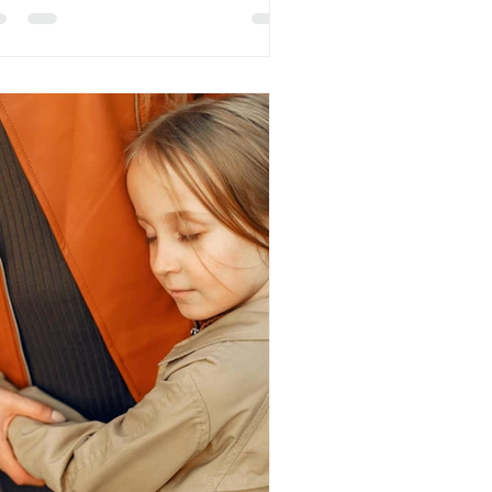
ando se camufla de comportamentos
 atitudes que não correspondem ao
picamente esperado, e passamos a ver
mportamentos que escondem um
frimento emocional como má edu