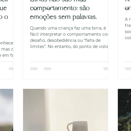
que
comportamento: são
o
o o
emoções sem palavras.
A 
fr
Quando uma criança faz uma birra, é
so
fácil interpretar o comportamento como
co
desafio, desobediência ou “falta de
conhecem
ao
limites”. No entanto, do ponto de vista da
, mas que
es
Terapia Cognitivo-Comportamental, a
 em fazê-
ex
birra é, muitas vezes, um sinal de algo
 vezes
tr
mais profundo: uma emoção intensa que
is e
ps
a criança ainda não consegue
go do
cu
compreender, organizar ou expressar por
 a ouvir
po
palavras. É como se a criança estivesse a
que o
de
viver uma “tempestade emocional” sem
vido ou
pa
ter ainda um abrigo interno onde se
 isto pode
proteger. O cérebro infantil
zer “não” a