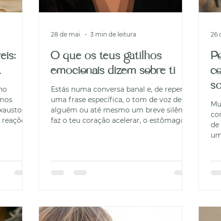
28 de mai.
3 min de leitura
26 
eis:
O que os teus gatilhos
P
.
emocionais dizem sobre ti
c
so
ano
Estás numa conversa banal e, de repente,
rmos
uma frase específica, o tom de voz de
Mu
exaustos
alguém ou até mesmo um breve silêncio
co
 reações
faz o teu coração acelerar, o estômago
de
anças que
apertar ou uma onda de irritação
um
oupas, que
assumir o controlo. Em segundos, a
pe
ante uma
harmonia desaparece e vês-te imerso
au
u que se
numa reação emocional desproporcional
esp
ntes
ao que acabou de acontecer. No jargão
Qu
sário.
popular e nas redes sociais, costumamos
a p
tamentos
dizer, de forma quase leviana, que algo
in
",
nos deu um gatilho. Mas o que
e 
implesme
realmente se esconde por trás dest
cr