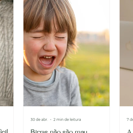
in
30 de abr.
2 min de leitura
7 d
cil
Birras não são mau
A 