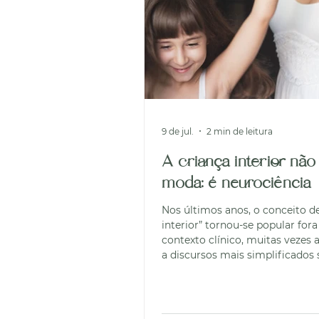
9 de jul.
2 min de leitura
A criança interior não
moda: é neurociência
Nos últimos anos, o conceito de
interior” tornou-se popular fora
contexto clínico, muitas vezes 
a discursos mais simplificados
desenvolvimento pessoal. No en
prática psicológica e na neuroc
esta ideia não é uma metáfora 
bases claras no desenvolvimen