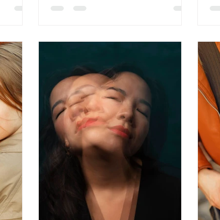
l e na
a ansiedade é uma emoção humana
qu
ssa
fundamental, desenvolvida para nos
ou
ajudar a identificar ameaças, antecipar
ti
ão
desafios e mobilizar recursos para agir.
co
Quando sentimos ansiedade, não é
so
apenas a n