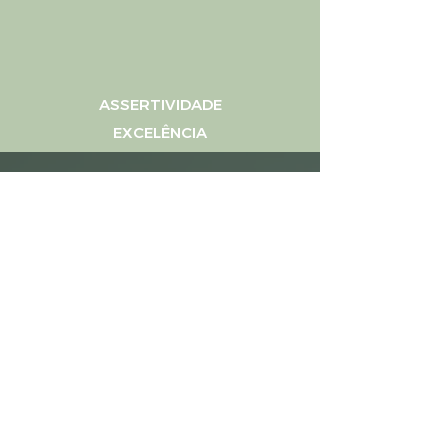
ASSERTIVIDADE
EXCELÊNCIA
Consultas | Intervenções
Psicologia Clínica
Psicopedagogia
Terapia da Fala
Terapia Ocupacional
Pedopsiquiatria
Nutrição
Avaliações cognitivas
Avaliação cognitiva de competências de
leitura e escrita