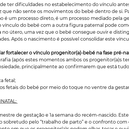
ode ter dificuldades no estabelecimento do vínculo ante
que não sente os movimentos do bebé dentro de si. Par
ão é um processo direto, é um processo mediado pela ge
 vínculo do bebé com a outra figura paternal pode come
no útero, uma vez que o bebé consegue ouvir e distingui
des. Após o nascimento é possível consolidar este víncul
ar fortalecer o vínculo progenitor(a)-bebé na fase pré-nat
grafia (após estes momentos ambos os progenitor(a)s te
ansiedade, principalmente ao confirmarem que está tu
a fetal; 
s fetais do bebé por meio do toque no ventre da gestan
INATAL: 
mestre de gestação e 1a semana do recém-nascido. Este 
ado sobretudo pelo “trabalho de parto” e o confronto com 
to em que os progenitor(a)s podem olhar, tocar e ouvi-