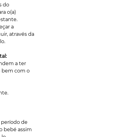
s do 
a o(a) 
stante. 
çar a 
r, através da 
o. 
al: 
ndem a ter 
do bem com o 
te. 
período de 
o bebé assim 
lo. 