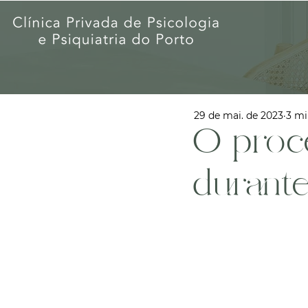
29 de mai. de 2023
3 mi
O proc
durante