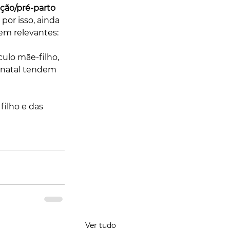
ão/pré-parto 
, por isso, ainda 
em relevantes: 
lo mãe-filho, 
́-natal tendem 
ilho e das 
Ver tudo