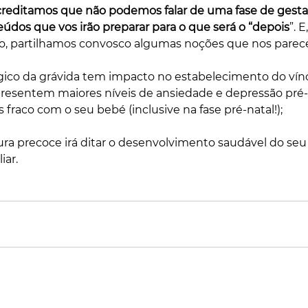
creditamos que não podemos falar de uma fase de gestaç
údos que vos irão preparar para o que será o “depois
”. E
̧ão, partilhamos convosco algumas noções que nos parec
gico da grávida tem impacto no estabelecimento do víncu
presentem maiores níveis de ansiedade e depressão pre
 fraco com o seu bebé (inclusive na fase pré-natal!); 
a precoce irá ditar o desenvolvimento saudável do seu f
iar.