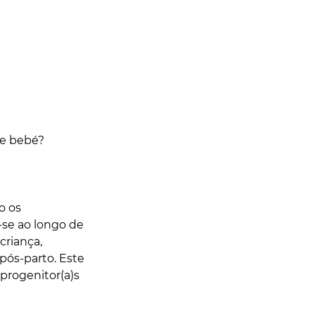
e bebé? 
o os 
se ao longo de 
iança, 
pós-parto. Este 
 progenitor(a)s 