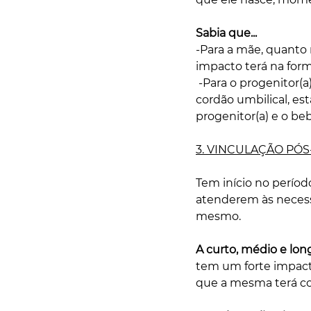
Sabia que... 
-Para a mãe, quanto 
impacto terá na forma
 -Para o progenitor(a), a sua presença no momento do parto, inclusive o ato de cortar o 
cordão umbilical, e
progenitor(a) e o bebe
3. VINCULAÇÃO PÓS
Tem início no perío
atenderem às neces
mesmo. 
A curto, médio e long
tem um forte impacto
que a mesma terá co