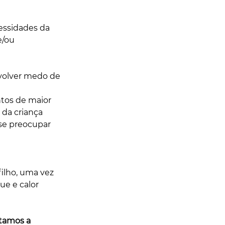
cessidades da 
e/ou 
volver medo de 
tos de maior 
da criança 
 se preocupar 
filho, uma vez 
ue e calor 
tamos a 