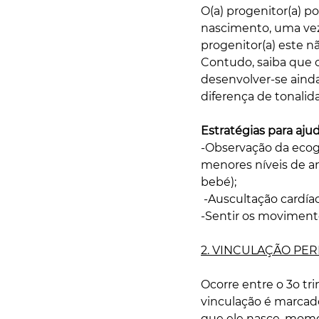
O(a) progenitor(a) p
nascimento, uma vez 
progenitor(a) este n
Contudo, saiba que o
desenvolver-se ainda 
diferença de tonalida
Estratégias para ajud
-Observação da eco
menores níveis de 
bebé);
 -Auscultação cardíac
-Sentir os movimento
2. VINCULAÇÃO PER
Ocorre entre o 3o tri
vinculação é marc
que ele nasce, momen