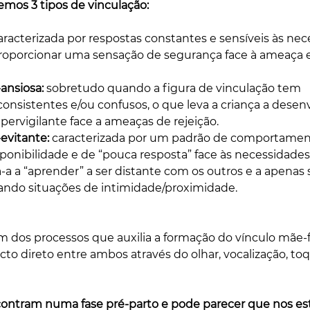
temos 3 tipos de vinculação: 
aracterizada por respostas constantes e sensíveis às ne
 proporcionar uma sensação de segurança face à ameaça 
ansiosa: 
sobretudo quando a figura de vinculação tem 
sistentes e/ou confusos, o que leva a criança a desen
ervigilante face a ameaças de rejeição. 
evitante: 
caracterizada por um padrão de comportamen
sponibilidade e de “pouca resposta” face às necessidades 
a-a a “aprender” a ser distante com os outros e a apenas
do situações de intimidade/proximidade. 
 dos processos que auxilia a formação do vínculo mãe-
o direto entre ambos através do olhar, vocalização, toq
ntram numa fase pré-parto e pode parecer que nos es