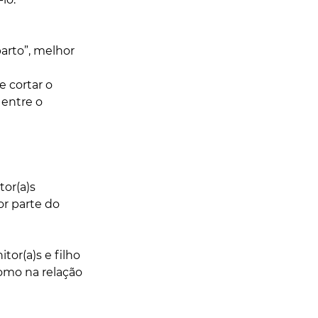
parto”, melhor 
 entre o 
tor(a)s 
r parte do 
tor(a)s e filho 
o na relação 