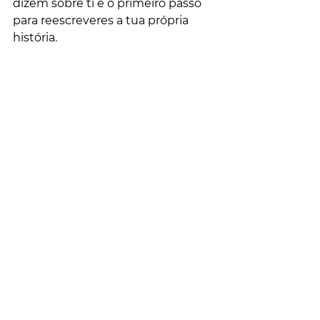
dizem sobre ti é o primeiro passo 
para reescreveres a tua própria 
história.
Escrito por:
 Psicóloga Joana Moreira
Cédula Profissional: 
nº 136054
Referências Bibliográficas 
Hayes, S. C., Strosahl, K. D., & 
Wilson, K. G. (2011). 
Acceptance 
and Commitment Therapy: 
The process and practice of 
mindful change
 (2nd ed.). The 
Guilford Press.
Siegel, D. J. (2020). 
The 
Developing Mind: How 
relationships and the brain 